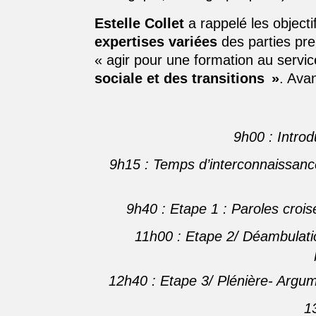
Estelle Collet
a rappelé les object
expertises variées
des parties pre
« a
gir pour une formation au servic
sociale et des transitions »
. Ava
9h00 : Introd
9h15 : Temps d’interconnaissance
9h40
: Etape 1 : Paroles crois
11h00 : Etape 2/ Déambulatio
12h40 : Etape 3/ Plénière- Argume
1